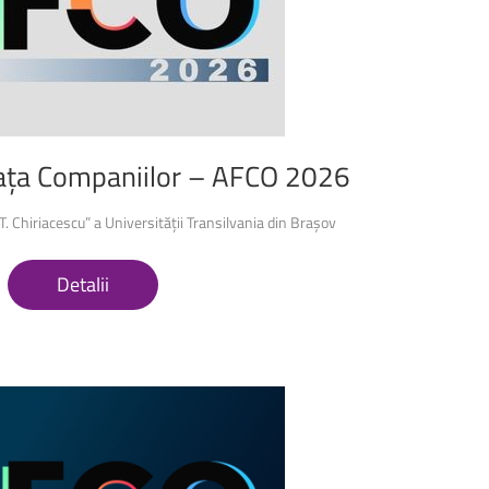
1 octombrie 2024, Colina
universității, în fața corpului C
ața
Companiilor
–
AFCO
2026
. Chiriacescu” a Universității Transilvania din Brașov
Detalii