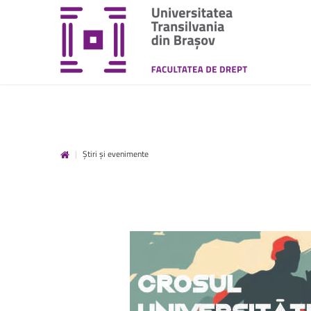
|
Știri și evenimente
unitbv.ro
Accesează pagina dedicată st
www.unitbv.ro. Vei găsi inform
privind mobilitățile, practic
administrative și evenimen
desfășoară în universitate.
www.unitbv.ro