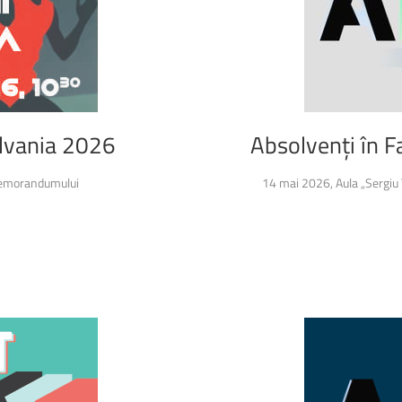
Cazări
Anunțuri
Biblioteca Universității
lvania
2026
Absolvenți
în
F
 Memorandumului
14 mai 2026, Aula „Sergiu T