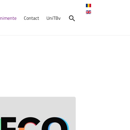
venimente
Contact
UniTBv
nimente
Crosul
Universității
Transilvania
2026
7 mai 2026, ora: 10:30, Start:
Cantina ...
Absolvenți
în
Fața
Companiilor
–
AFCO
2026
14 mai 2026, Aula „Sergiu T.
Chiriacescu” a ...
Student
LogIn