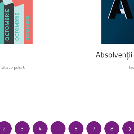
Absolvenții
 fața corpului C
În
2
3
4
...
6
7
8